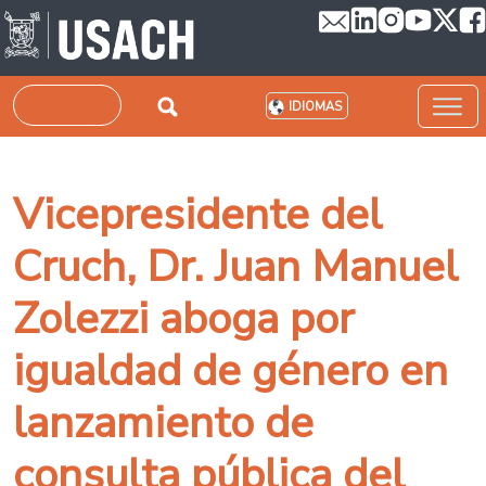
Pasar al contenido principal
Buscar
IDIOMAS
Vicepresidente del
Cruch, Dr. Juan Manuel
Zolezzi aboga por
igualdad de género en
lanzamiento de
consulta pública del