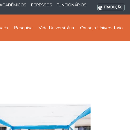
ACADÊMICOS
EGRESSOS
FUNCIONÁRIOS
TRADUÇÃO
sach
Pesquisa
Vida Universitária
Consejo Universitario