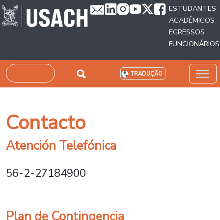
Passar para o conteúdo principal
ESTUDANTES
ACADÊMICOS
EGRESSOS
FUNCIONÁRIOS
Pesquisar
TRADUÇÃO
Contacto
Atención Telefónica
56-2-27184900
Plan de Contingencia