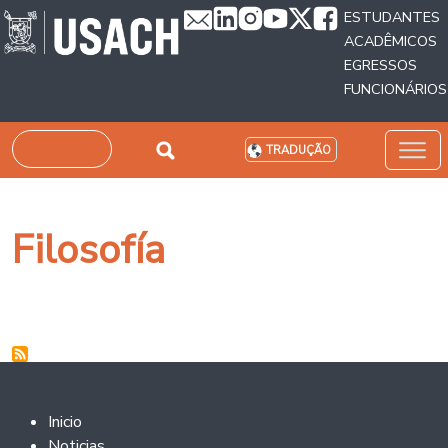
Passar para o conteúdo principal
ESTUDANTES
ACADÊMICOS
EGRESSOS
FUNCIONÁRIOS
Pesquisar
TRADUÇÃO
Filosofía
Footer 2
Inicio
Noticias