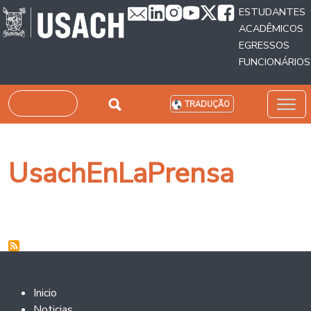
Passar para o conteúdo principal
ESTUDANTES
ACADÊMICOS
EGRESSOS
FUNCIONÁRIOS
Pesquisar
TRADUÇÃO
UsachEnLaPrensa
Footer 2
Inicio
Noticias