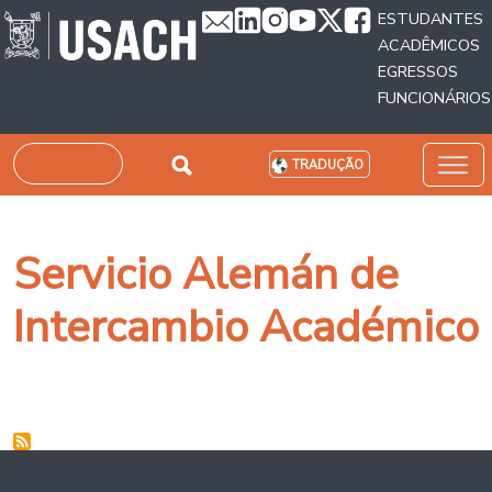
Passar para o conteúdo principal
ESTUDANTES
ACADÊMICOS
EGRESSOS
FUNCIONÁRIOS
Pesquisar
TRADUÇÃO
Servicio Alemán de
Intercambio Académico