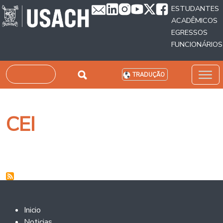
Passar para o conteúdo principal
ESTUDANTES
ACADÊMICOS
EGRESSOS
FUNCIONÁRIOS
Pesquisar
TRADUÇÃO
CEI
Footer 2
Inicio
Noticias