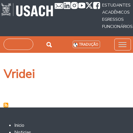
Passar para o conteúdo principal
ESTUDANTES
ACADÊMICOS
EGRESSOS
FUNCIONÁRIOS
Pesquisar
TRADUÇÃO
Vridei
Footer 2
Inicio
Noticias