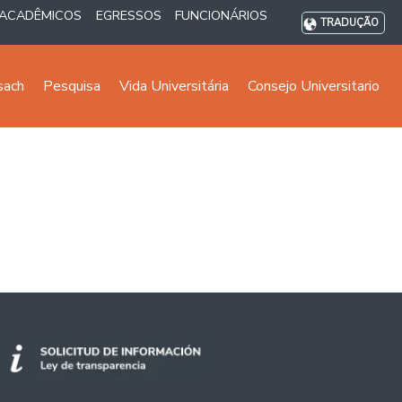
ACADÊMICOS
EGRESSOS
FUNCIONÁRIOS
TRADUÇÃO
sach
Pesquisa
Vida Universitária
Consejo Universitario