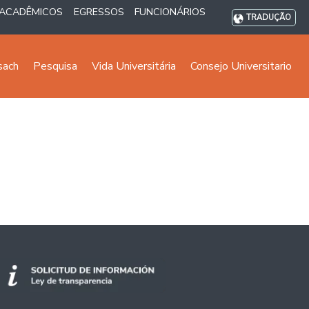
ACADÊMICOS
EGRESSOS
FUNCIONÁRIOS
TRADUÇÃO
sach
Pesquisa
Vida Universitária
Consejo Universitario