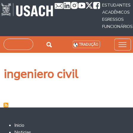
Passar para o conteúdo principal
ESTUDANTES
ACADÊMICOS
EGRESSOS
FUNCIONÁRIOS
Pesquisar
TRADUÇÃO
ingeniero civil
Footer 2
Inicio
Noticias