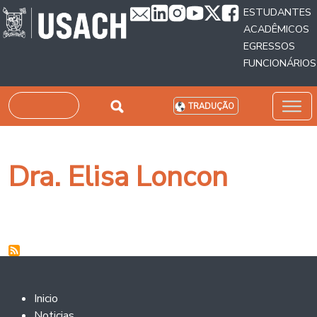
Passar para o conteúdo principal
ESTUDANTES
ACADÊMICOS
EGRESSOS
FUNCIONÁRIOS
Pesquisar
TRADUÇÃO
Dra. Elisa Loncon
Footer 2
Inicio
Noticias