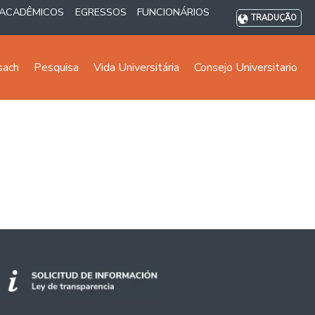
ACADÊMICOS
EGRESSOS
FUNCIONÁRIOS
TRADUÇÃO
sach
Pesquisa
Vida Universitária
Consejo Universitario