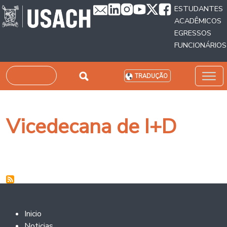
Passar para o conteúdo principal
ESTUDANTES
ACADÊMICOS
EGRESSOS
FUNCIONÁRIOS
Pesquisar
TRADUÇÃO
Vicedecana de I+D
Footer 2
Inicio
Noticias