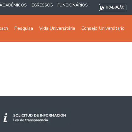
ACADÊMICOS
EGRESSOS
FUNCIONÁRIOS
TRADUÇÃO
sach
Pesquisa
Vida Universitária
Consejo Universitario