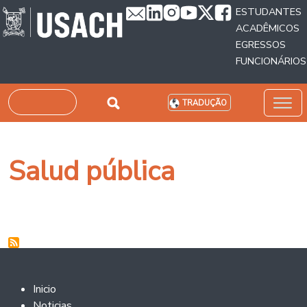
Passar para o conteúdo principal
ESTUDANTES
ACADÊMICOS
EGRESSOS
FUNCIONÁRIOS
Pesquisar
TRADUÇÃO
Salud pública
Footer 2
Inicio
Noticias