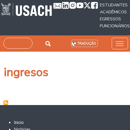
Passar para o conteúdo principal
ESTUDANTES
ACADÊMICOS
EGRESSOS
FUNCIONÁRIOS
Pesquisar
TRADUÇÃO
ingresos
Footer 2
Inicio
Noticias