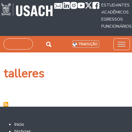
Passar para o conteúdo principal
ESTUDANTES
ACADÊMICOS
EGRESSOS
FUNCIONÁRIOS
Pesquisar
TRADUÇÃO
talleres
Footer 2
Inicio
Noticias