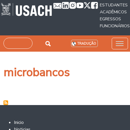
Passar para o conteúdo principal
ESTUDANTES
ACADÊMICOS
EGRESSOS
FUNCIONÁRIOS
Pesquisar
TRADUÇÃO
microbancos
Footer 2
Inicio
Noticias