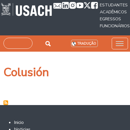
Passar para o conteúdo principal
ESTUDANTES
ACADÊMICOS
EGRESSOS
FUNCIONÁRIOS
Pesquisar
TRADUÇÃO
Colusión
Footer 2
Inicio
Noticias