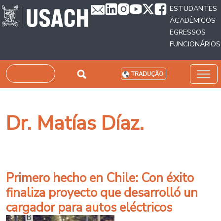
Passar para o conteúdo principal
ESTUDANTES
ACADÊMICOS
EGRESSOS
FUNCIONÁRIOS
Pesquisar
TRADUÇÃO
Dr. Matías Díaz.
Primero hecho en Chile: Con éxito
finaliza proyecto que desarrolló un
cargador para autos eléctricos