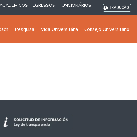
ACADÊMICOS
EGRESSOS
FUNCIONÁRIOS
TRADUÇÃO
sach
Pesquisa
Vida Universitária
Consejo Universitario