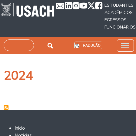
Passar para o conteúdo principal
ESTUDANTES
ACADÊMICOS
EGRESSOS
FUNCIONÁRIOS
Pesquisar
TRADUÇÃO
2024
Footer 2
Inicio
Noticias