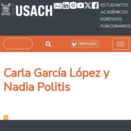
Passar para o conteúdo principal
ESTUDANTES
ACADÊMICOS
EGRESSOS
FUNCIONÁRIOS
Pesquisar
TRADUÇÃO
Carla García López y
Nadia Politis