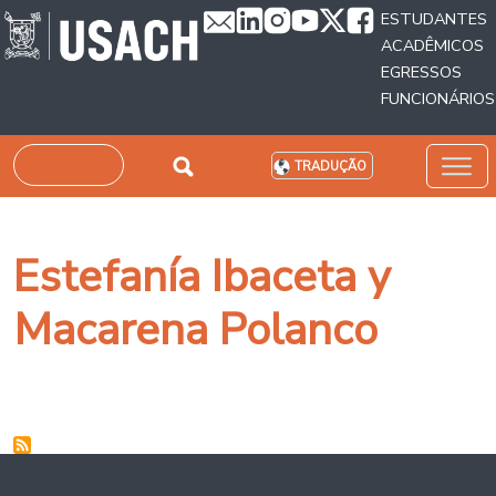
Passar para o conteúdo principal
ESTUDANTES
ACADÊMICOS
EGRESSOS
FUNCIONÁRIOS
Pesquisar
TRADUÇÃO
Estefanía Ibaceta y
Macarena Polanco