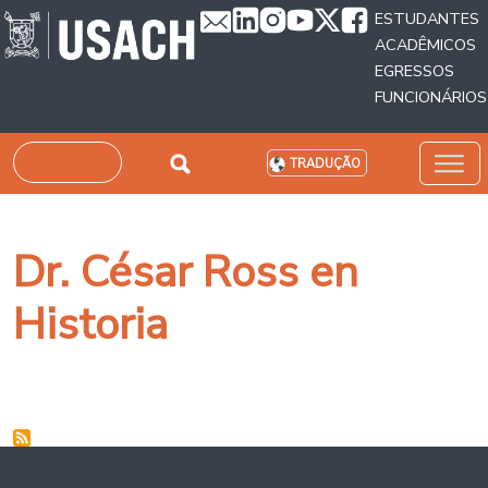
Passar para o conteúdo principal
ESTUDANTES
ACADÊMICOS
EGRESSOS
FUNCIONÁRIOS
Pesquisar
TRADUÇÃO
Dr. César Ross en
Historia