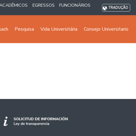
ACADÊMICOS
EGRESSOS
FUNCIONÁRIOS
TRADUÇÃO
sach
Pesquisa
Vida Universitária
Consejo Universitario