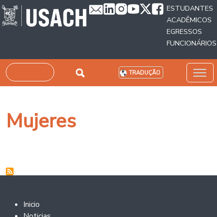
Passar para o conteúdo principal
ESTUDANTES
ACADÊMICOS
EGRESSOS
FUNCIONÁRIOS
Pesquisar
TRADUÇÃO
Mujeres
Footer 2
Inicio
Noticias