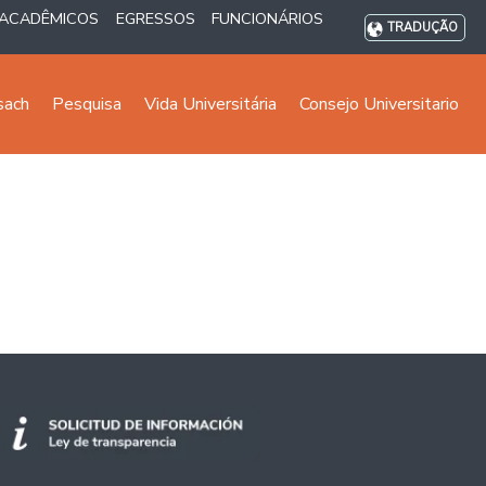
ACADÊMICOS
EGRESSOS
FUNCIONÁRIOS
TRADUÇÃO
sach
Pesquisa
Vida Universitária
Consejo Universitario