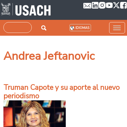
Pasar al contenido principal
Buscar
IDIOMAS
Andrea Jeftanovic
Truman Capote y su aporte al nuevo
periodismo