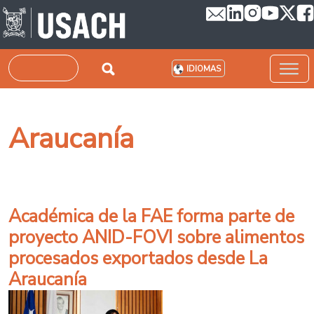
Pasar al contenido principal
Buscar
IDIOMAS
Araucanía
Académica de la FAE forma parte de
proyecto ANID-FOVI sobre alimentos
procesados exportados desde La
Araucanía