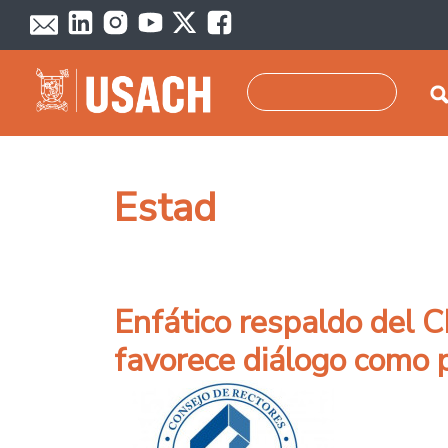
Pasar al contenido principal
Buscar
Estad
Enfático respaldo del C
favorece diálogo como p