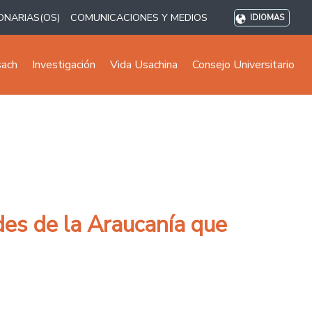
ONARIAS(OS)
COMUNICACIONES Y MEDIOS
IDIOMAS
sach
Investigación
Vida Usachina
Consejo Universitario
des de la Araucanía que