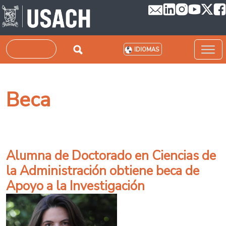
Pasar al contenido principal
Buscar
IDIOMAS
Beca
Alumna de Doctorado en Ciencias de
la Administración obtiene beca de
Apoyo a la Investigación