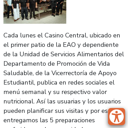
Cada lunes el Casino Central, ubicado en
el primer patio de la EAO y dependiente
de la Unidad de Servicios Alimentarios del
Departamento de Promoción de Vida
Saludable, de la Vicerrectoría de Apoyo
Estudiantil, publica en redes sociales el
menú semanal y su respectivo valor
nutricional. Así las usuarias y los usuarios
pueden planificar sus visitas y por eso hoy
entregamos las 5 preparaciones