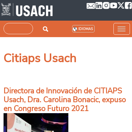
Pasar al contenido principal
Buscar
IDIOMAS
Citiaps Usach
Directora de Innovación de CITIAPS
Usach, Dra. Carolina Bonacic, expuso
en Congreso Futuro 2021