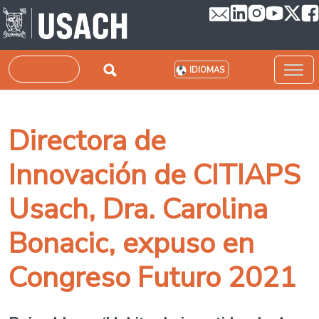
Pasar al contenido principal
Buscar
IDIOMAS
Directora de
Innovación de CITIAPS
Usach, Dra. Carolina
Bonacic, expuso en
Congreso Futuro 2021