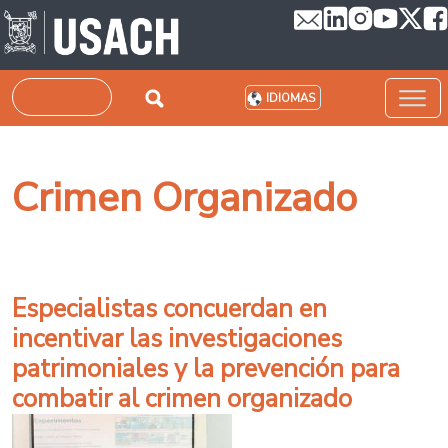
Pasar al contenido principal
Buscar
IDIOMAS
Crimen Organizado
Especialistas concuerdan en
incentivar las investigaciones
patrimoniales y la prevención para
combatir al crimen organizado