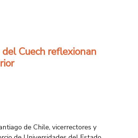
olítica integral en torno al litio
s del Cuech reflexionan
rior
ntiago de Chile, vicerrectores y
orcio de Universidades del Estado