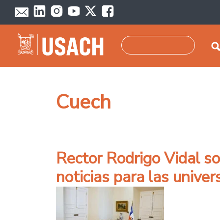
Pasar al contenido principal
Buscar
Cuech
Rector Rodrigo Vidal so
noticias para las unive