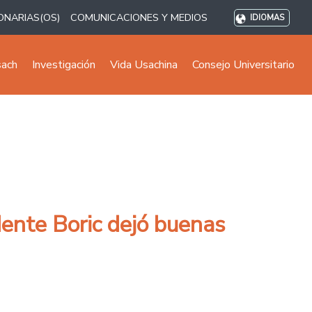
ONARIAS(OS)
COMUNICACIONES Y MEDIOS
IDIOMAS
sach
Investigación
Vida Usachina
Consejo Universitario
dente Boric dejó buenas