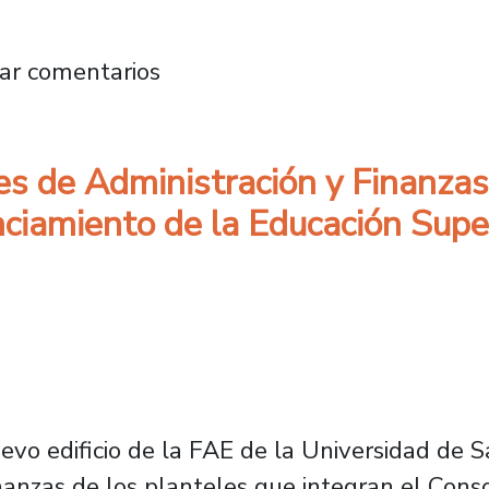
 de Minería firman convenio para desarrollar p
ar comentarios
res de Administración y Finanza
anciamiento de la Educación Supe
evo edificio de la FAE de la Universidad de Sa
nanzas de los planteles que integran el Cons