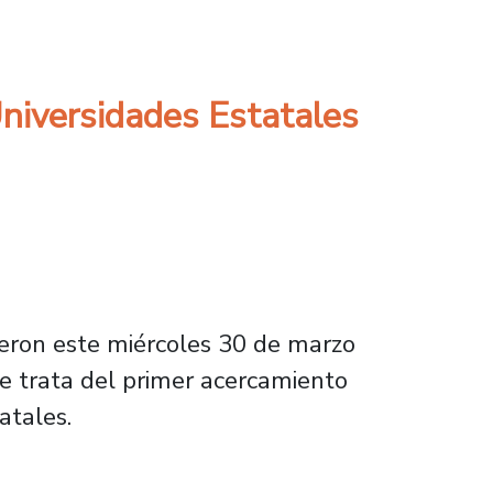
Coordinación junto al Consorcio de Universid
Universidades Estatales
ieron este miércoles 30 de marzo
Se trata del primer acercamiento
atales.