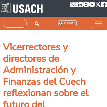
Pasar al contenido principal
Buscar
IDIOMAS
Vicerrectores y
directores de
Administración y
Finanzas del Cuech
reflexionan sobre el
futuro del