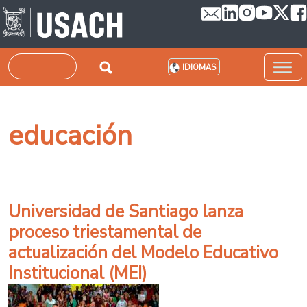
Pasar al contenido principal
Buscar
IDIOMAS
educación
Universidad de Santiago lanza
proceso triestamental de
actualización del Modelo Educativo
Institucional (MEI)