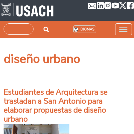
Pasar al contenido principal
Buscar
IDIOMAS
diseño urbano
Estudiantes de Arquitectura se
trasladan a San Antonio para
elaborar propuestas de diseño
urbano