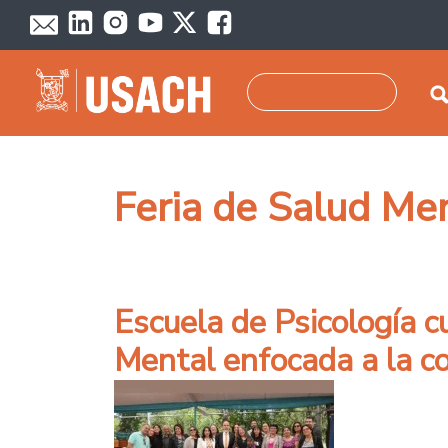
Pasar al contenido principal
Buscar
Feria de Salud Me
Escuela de Psicología c
Mental enfocada a la c