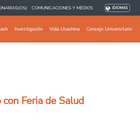
ONARIAS(OS)
COMUNICACIONES Y MEDIOS
IDIOMAS
sach
Investigación
Vida Usachina
Consejo Universitario
 con Feria de Salud