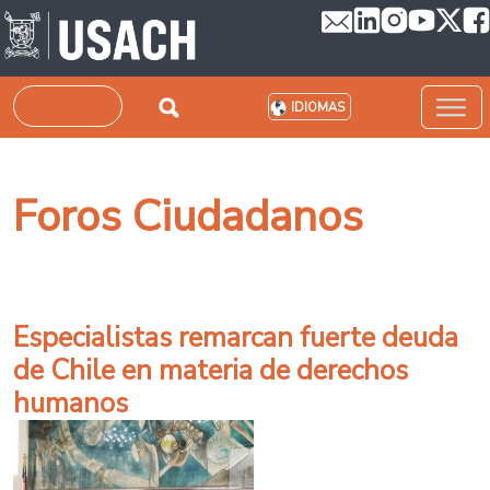
Pasar al contenido principal
Buscar
IDIOMAS
Foros Ciudadanos
Especialistas remarcan fuerte deuda
de Chile en materia de derechos
humanos