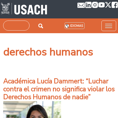
Pasar al contenido principal
Buscar
IDIOMAS
derechos humanos
Académica Lucía Dammert: “Luchar
contra el crimen no significa violar los
Derechos Humanos de nadie”