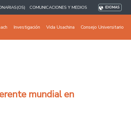
ONARIAS(OS)
COMUNICACIONES Y MEDIOS
IDIOMAS
sach
Investigación
Vida Usachina
Consejo Universitario
eferente mundial en