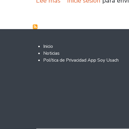
sobre Vriic participa en
Lee más
Inicie sesión
para envi
Footer 2
Inicio
Noticias
Política de Privacidad App Soy Usach