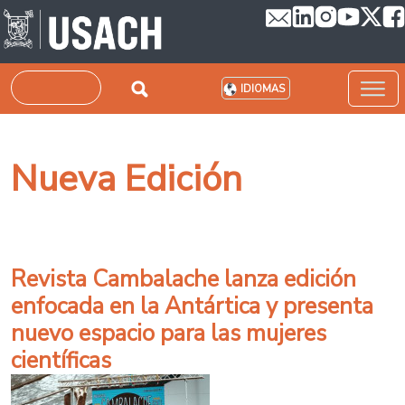
Pasar al contenido principal
Buscar
IDIOMAS
Nueva Edición
Revista Cambalache lanza edición
enfocada en la Antártica y presenta
nuevo espacio para las mujeres
científicas