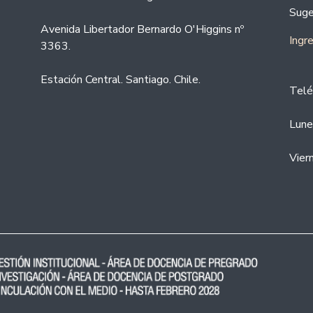
Suge
Avenida Libertador Bernardo O'Higgins nº
Ingr
3363.
Estación Central. Santiago. Chile.
Telé
Lune
Vier