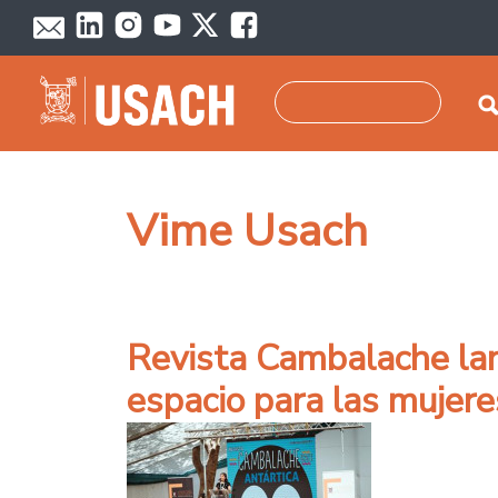
Pasar al contenido principal
Buscar
Vime Usach
Revista Cambalache lan
espacio para las mujeres