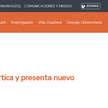
ONARIAS(OS)
COMUNICACIONES Y MEDIOS
IDIOMAS
sach
Investigación
Vida Usachina
Consejo Universitario
tica y presenta nuevo