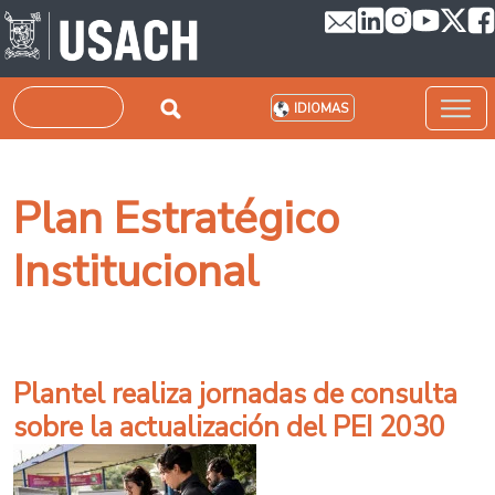
Pasar al contenido principal
Buscar
IDIOMAS
Plan Estratégico
Institucional
Plantel realiza jornadas de consulta
sobre la actualización del PEI 2030