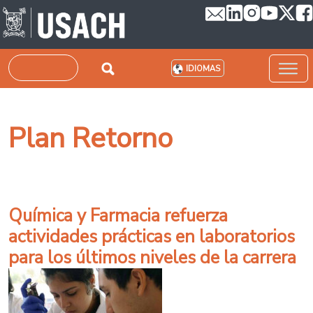
Pasar al contenido principal
Buscar
IDIOMAS
Plan Retorno
Química y Farmacia refuerza
actividades prácticas en laboratorios
para los últimos niveles de la carrera