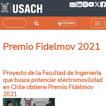
Pasar al contenido principal
Buscar
IDIOMAS
Premio Fidelmov 2021
Proyecto de la Facultad de Ingeniería
que busca potenciar electromovilidad
en Chile obtiene Premio Fidelmov
2021